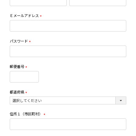
須)
Ｅメールアドレス
(必
BRAND
須)
パスワード
PADMA
(必
須)
ROSELLINI
郵便番号
(必
Ungrid
須)
MERCURYDUO
都道府県
(必
須)
jouetie
住所１（市区町村）
VANQUISH
(必
須)
luggage boost