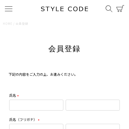
HOME
会員登録
〜
PRICE
会員登録
会員登録
ログイン
SEARCH
下記の内容をご入力の上、お進みください。
氏名
(必
須)
氏名（フリガナ）
(必