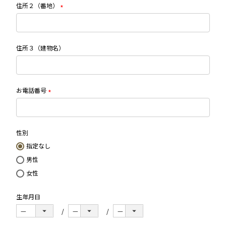
住所２（番地）
(必
須)
ITEM
住所３（建物名）
バッグ・鞄
お電話番号
小物
(必
須)
財布
性別
指定なし
SERVICE
男性
女性
RECRUIT & WEARISTA
生年月日